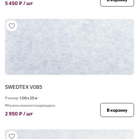
5 450
₽
/ шт
SWEDTEX V085
Размер:
1.06 x 25 м
Нужно немного подождать
В корзину
2 950
₽
/ шт