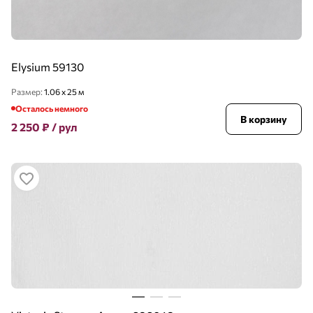
Elysium 59130
Размер:
1.06 x 25 м
Осталось немного
В корзину
2 250
₽
/ рул